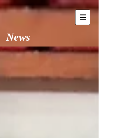
​​News