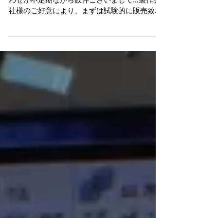
当店にて使用しています穴付き定盤。 お問い合
わせが不定期ながら数件ございまして…製作会
社様のご好意により、まずは試験的に販売致し
ます。 測定はもちろんの事、溶接前の仮固定、
組立作業の製品固定、手作業時の製品固定な
ど、工夫次第で様々な使い方が出来ます。...