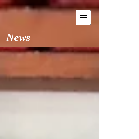
​​News